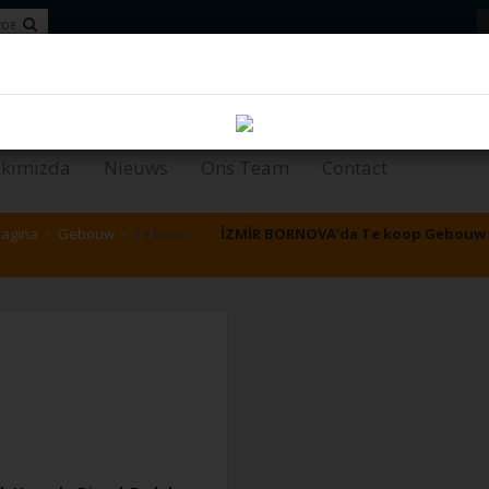
tesi
kımızda
Nieuws
Ons Team
Contact
pagina
Gebouw
Te koop
İZMİR BORNOVA'da Te koop Gebouw