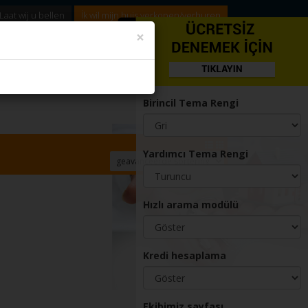
Laat wij u bellen
İk wil mijn huis verkopen/verhuren
Gizle
×
02321234567
2321234567
Birincil Tema Rengi
Yardımcı Tema Rengi
Hızlı arama modülü
Kredi hesaplama
Ekibimiz sayfası