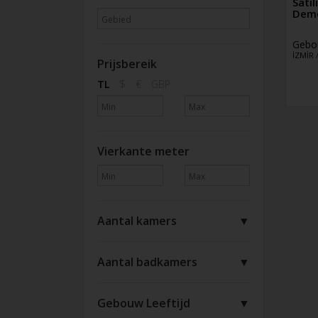
Satı
Dem
Gebo
İZMİR
Prijsbereik
TL
$
€
GBP
Vierkante meter
Aantal kamers
▼
Aantal badkamers
▼
Gebouw Leeftijd
▼