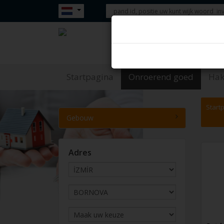
Te koop - Hazır Emlak Si
Startpagina
Onroerend goed
Hak
Start
Gebouw
Adres