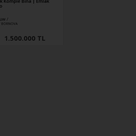
lık Komple Bina | Emlak
o
uw
/
/
BORNOVA
1.500.000 TL