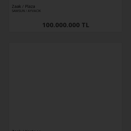
30e verdieping
Zaak
/
Plaza
SAMSUN
/
AYVACIK
30+
Dak duplex
100.000.000 TL
Tweezijdig
Entree duplex