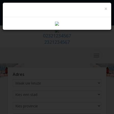
×
Zaak - Hazır Emlak Sitesi
Laat wij u bellen
İk wil mijn huis
verkopen/verhuren
02321234567
2321234567
Adres