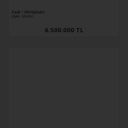
12e verdieping
13e verdieping
Zaak
/
Werkplaats
UŞAK
/
SİVASLI
14e verdieping
15e verdieping
6.500.000 TL
16e verdieping
17e verdieping
18e verdieping
19e verdieping
20e verdieping
21e verdieping
22e verdieping
23e verdieping
24e verdieping
25e verdieping
26e verdieping
27e verdieping
28e verdieping
29e verdieping