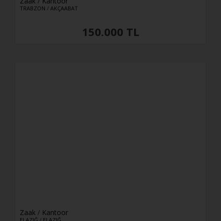
Zaak
/
Kantoor
TRABZON
/
AKÇAABAT
150.000 TL
Zaak
/
Kantoor
ELAZIĞ
/
ELAZIĞ