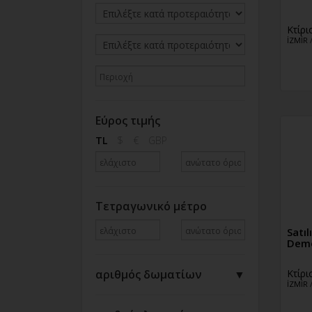
Κτίρι
İZMİR
Εύρος τιμής
TL
$
€
GBP
Τετραγωνικό μέτρο
Satı
Dem
Κτίρι
αριθμός δωματίων
▼
İZMİR