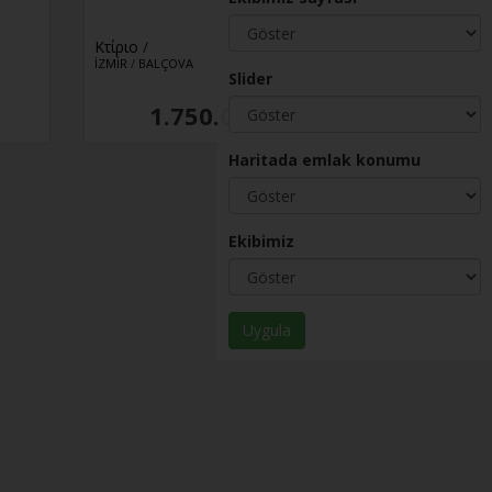
Κτίριο
/
İZMİR
/
BALÇOVA
Slider
1.750.000 TL
Haritada emlak konumu
Ekibimiz