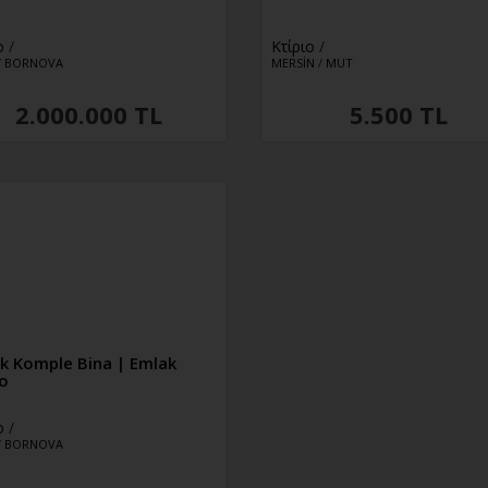
ο
/
Κτίριο
/
/
BORNOVA
MERSİN
/
MUT
2.000.000 TL
5.500 TL
lık Komple Bina | Emlak
o
ο
/
/
BORNOVA