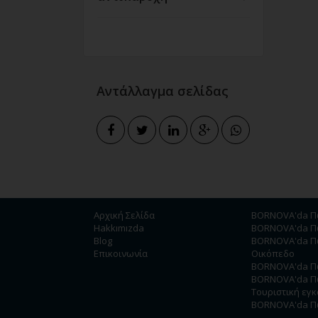
Αντάλλαγμα σελίδας
Αρχική Σελίδα
BORNOVA'da Πω
Hakkımızda
BORNOVA'da Πω
Blog
BORNOVA'da Π
Επικοινωνία
Οικόπεδο
BORNOVA'da Πω
BORNOVA'da Π
Τουριστική εγ
BORNOVA'da Πω