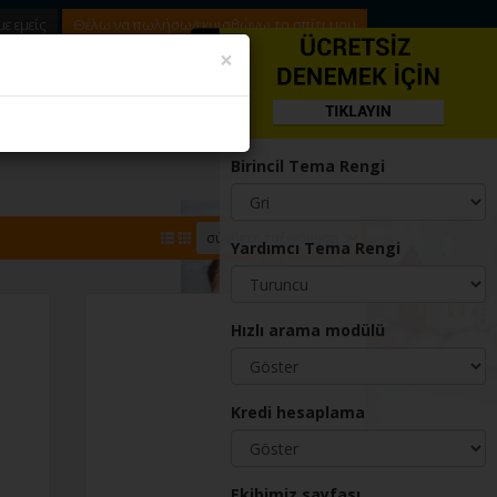
ε εμείς
Θέλω να πωλήσω/εκμισθώνω το σπίτι μου
Gizle
×
02321234567
2321234567
Birincil Tema Rengi
Yardımcı Tema Rengi
Hızlı arama modülü
Kredi hesaplama
Ekibimiz sayfası