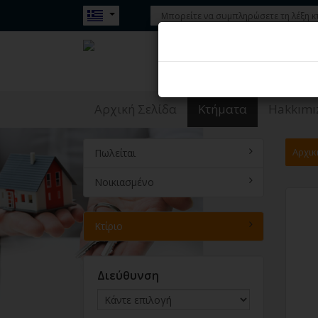
Κτίριο - Hazır Emlak Site
Αρχική Σελίδα
Κτήματα
Hakkımı
Αρχικ
Πωλείται
Νοικιασμένο
Κτίριο
Διεύθυνση