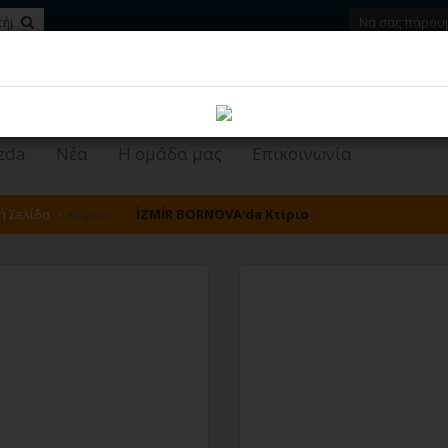
Να σας πάρουμ
si
zda
Νέα
Η ομάδα μας
Επικοινωνία
ή Σελίδα
Κτίριο
İZMİR BORNOVA'da Κτίριο