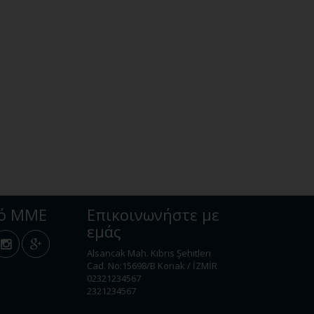
κό ΜΜΕ
Επικοινωνήστε με
εμάς
Alsancak Mah. Kıbrıs Şehitleri
Cad. No:15698/B Konak / İZMİR
02321234567
2321234567