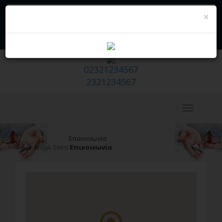
×
Επικοινωνία - Hazır Emlak Sitesi
Να σας πάρουμε εμείς
Θέλω να πωλήσω/εκμισθώνω το
σπίτι μου
02321234567
2321234567
Αρχική Σελίδα
Επικοινωνία
Hazır Emlak Sitesi
Επικοινωνία