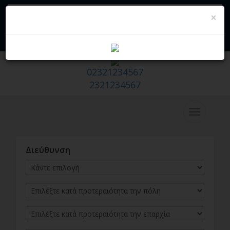
×
Συνεργείο - Hazır Emlak Sitesi
Να σας πάρουμε εμείς
Θέλω να πωλήσω/εκμισθώνω το
σπίτι μου
02321234567
2321234567
Διεύθυνση