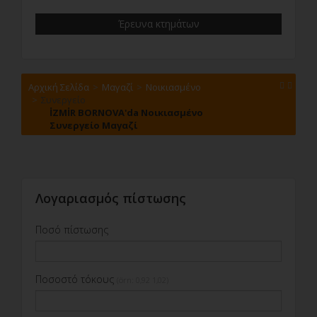
μεταξύ 5-10
Έρευνα κτημάτων
μεταξύ 11-15
μεταξύ 16-20
μεταξύ 21-25
μεταξύ 26-30
Αρχική Σελίδα
Μαγαζί
Νοικιασμένο
31 και άνω
Συνεργείο
İZMİR BORNOVA'da Νοικιασμένο
Συνεργείο Μαγαζί
Λογαριασμός πίστωσης
Ποσό πίστωσης
Ποσοστό τόκους
(örn: 0,92 1,02)