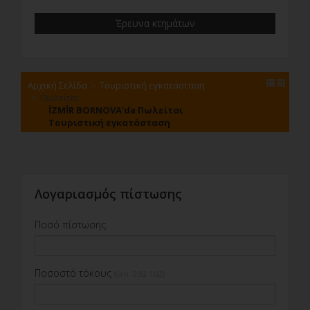
μεταξύ 5-10
Έρευνα κτημάτων
μεταξύ 11-15
μεταξύ 16-20
μεταξύ 21-25
μεταξύ 26-30
Αρχική Σελίδα
Τουριστική εγκατάσταση
31 και άνω
Πωλείται
İZMİR BORNOVA'da Πωλείται
Τουριστική εγκατάσταση
Λογαριασμός πίστωσης
Ποσό πίστωσης
Ποσοστό τόκους
(örn: 0,92 1,02)