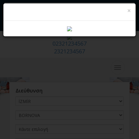
×
Πωλείται - Hazır Emlak Sitesi
Να σας πάρουμε εμείς
Θέλω να πωλήσω/εκμισθώνω το
σπίτι μου
02321234567
2321234567
Διεύθυνση