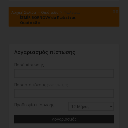
Αρχική Σελίδα
Οικόπεδο
Πωλείται
İZMİR BORNOVA'da Πωλείται
Οικόπεδο
Λογαριασμός πίστωσης
Ποσό πίστωσης
Ποσοστό τόκους
(örn: 0,92 1,02)
Προθεσμία πίστωσης
Λογαριασμός