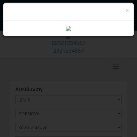
×
Πωλείται - Hazır Emlak Sitesi
Να σας πάρουμε εμείς
Θέλω να πωλήσω/εκμισθώνω το
σπίτι μου
02321234567
2321234567
Διεύθυνση