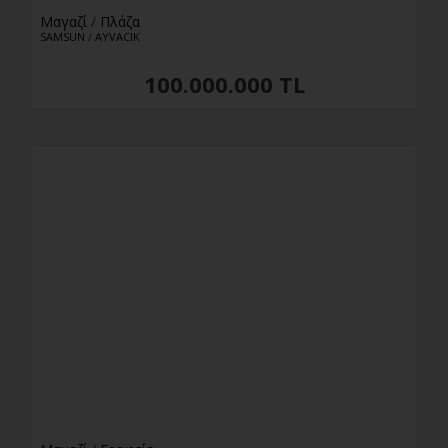
30ος όροφος
Μαγαζί
/
Πλάζα
SAMSUN
/
AYVACIK
30+
Duplex στέγη
100.000.000 TL
Διπλός
είσοδος διπλής όψης