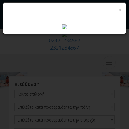
×
Μαγαζί - Hazır Emlak Sitesi
Να σας πάρουμε εμείς
Θέλω να πωλήσω/εκμισθώνω το
σπίτι μου
02321234567
2321234567
Διεύθυνση