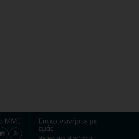
κό ΜΜΕ
Επικοινωνήστε με
εμάς
Alsancak Mah. Kıbrıs Şehitleri