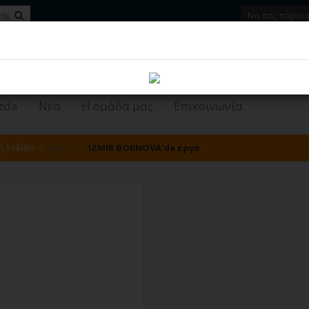
Να σας πάρουμ
zda
Νέα
Η ομάδα μας
Επικοινωνία
ή Σελίδα
έργο
İZMİR BORNOVA'da έργο