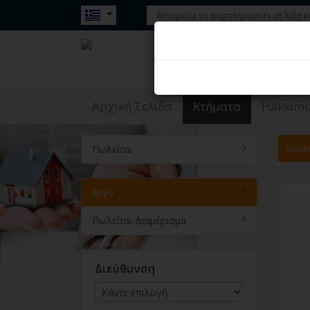
έργο - Hazır Emlak Sitesi
Αρχική Σελίδα
Κτήματα
Hakkımı
Αρχικ
Πωλείται
έργο
Πωλείται Διαμέρισμα
Διεύθυνση