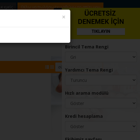
ε εμείς
Θέλω να πωλήσω/εκμισθώνω το σπίτι μου
Gizle
×
02321234567
2321234567
Birincil Tema Rengi
Yardımcı Tema Rengi
Hızlı arama modülü
Kredi hesaplama
Ekibimiz sayfası