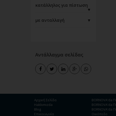
κατάλληλος για πίστωση
▼
με ανταλλαγή
▼
Αντάλλαγμα σελίδας
Αρχική Σελίδα
BORNOVA'da Πω
Hakkımızda
BORNOVA'da Πω
Blog
BORNOVA'da Π
Επικοινωνία
Οικόπεδο