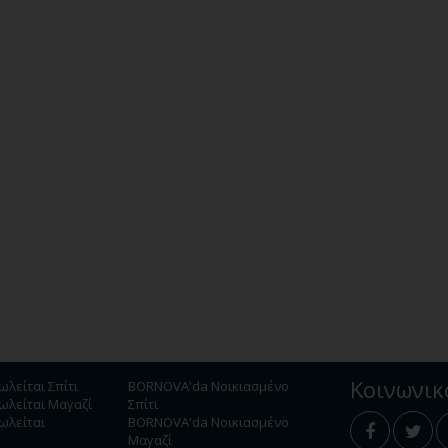
Κοινωνι
λείται Σπίτι
BORNOVA'da Νοικιασμένο
λείται Μαγαζί
Σπίτι
ωλείται
BORNOVA'da Νοικιασμένο
Μαγαζί