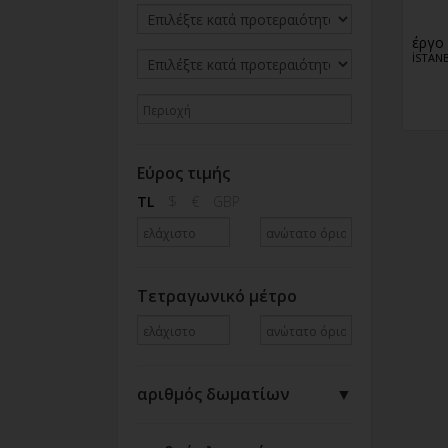
έργο
İSTANB
Εύρος τιμής
TL
$
€
GBP
Τετραγωνικό μέτρο
αριθμός δωματίων
▼