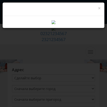
×
Сдается - Hazır Emlak Sitesi
Мы вам перезвоним
Хочу продать свой дом /Снять в
аренду
02321234567
2321234567
Адрес