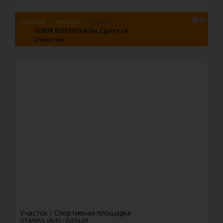
Главная
Участок
Сдается
İZMİR BORNOVA'da Сдается
Участок
Участок
/
Спортивная площадка
İSTANBUL (AVR)
/
ESENLER