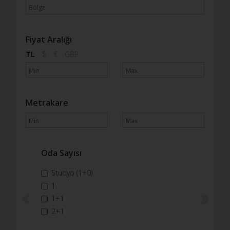
Fiyat Aralığı
TL
$
€
GBP
Metrakare
Oda Sayısı
Previous
Next
Stüdyo (1+0)
1
1+1
2+1
2+2