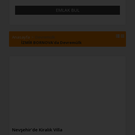
3+1
EMLAK BUL
3+2
4+1
4+2
4+3
Anasayfa
Devremülk
4+4
İZMİR BORNOVA'da Devremülk
5
5+1
5+2
5+3
5+4
6+1
6+2
6+3
7+1
7+2
7+3
Nevşehir'de Kiralık Villa
8+1