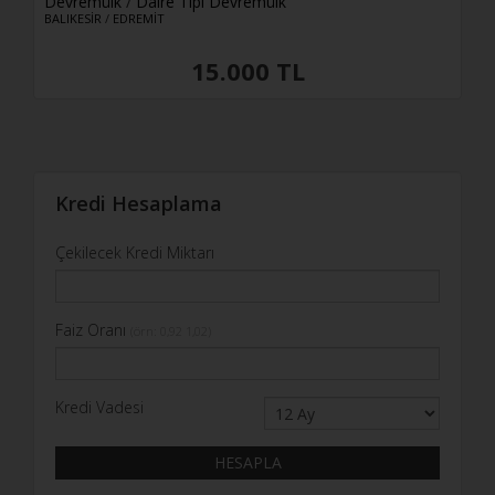
Devremülk
/
Daire Tipi Devremülk
BALIKESİR
/
EDREMİT
15.000 TL
Kredi Hesaplama
Çekilecek Kredi Miktarı
Faiz Oranı
(örn: 0,92 1,02)
Kredi Vadesi
HESAPLA