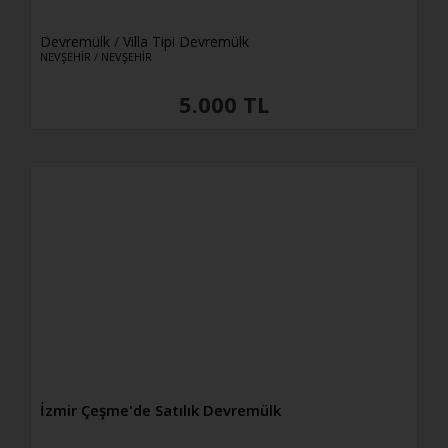
8+2
8+3
Devremülk
/
Villa Tipi Devremülk
NEVŞEHİR
/
NEVŞEHİR
8+4
9+1
5.000 TL
9+2
9+3
9+4
9+5
9+6
10+1
10+2
10 Üzeri
2+0
İzmir Çeşme'de Satılık Devremülk