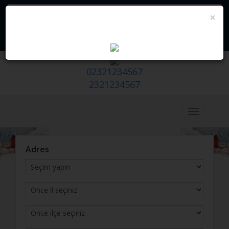
×
Devremülk - Hazır Emlak Sitesi
Biz Arayalım
Emlak Satmak / Kiralamak
İstiyorum
02321234567
2321234567
Adres