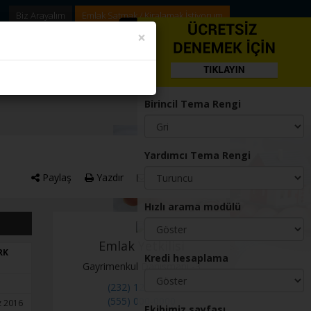
Biz Arayalım
Emlak Satmak / Kiralamak İstiyorum
Gizle
×
02321234567
2321234567
Birincil Tema Rengi
Yardımcı Tema Rengi
Paylaş
Yazdır
Mail ile Gönder
Hızlı arama modülü
Emlak Yetkilisi
RK
Kredi hesaplama
Gayrimenkul Danışmanı -3
(232) 123-4567
(555) 000-0000
 2016
Ekibimiz sayfası