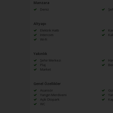
Manzara
Deniz
Şeh
Altyapı
Elektrik Hattı
Kan
Intercom
Kab
Wi-Fi
Yakınlık
Şehir Merkezi
Hav
Plaj
Ben
Market
Genel Özellikler
Asansör
Güv
Yangın Merdiveni
Yan
Açık Otopark
Kap
WC