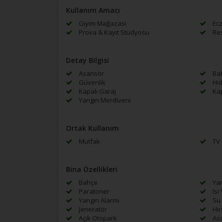
Kullanım Amacı
Giyim Mağazası
Ecz
Prova & Kayıt Stüdyosu
Res
Detay Bilgisi
Asansör
Ba
Güvenlik
Hid
Kapalı Garaj
Kap
Yangın Merdiveni
Ortak Kullanım
Mutfak
TV 
Bina Özellikleri
Bahçe
Yan
Paratoner
Isı 
Yangın Alarmı
Su 
Jeneratör
Hır
Açık Otopark
As