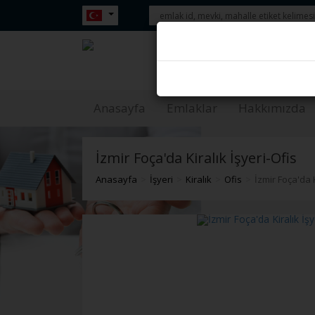
İzmir Foça'da Kiralık İşye
Anasayfa
Emlaklar
Hakkımızda
İzmir Foça'da Kiralık İşyeri-Ofis
Anasayfa
İşyeri
Kiralık
Ofis
İzmir Foça'da K