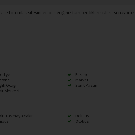
le bir emlak sitesinden beklediğiniz tüm özellikleri sizlere sunuyor
ediye
Eczane
stane
Market
lık Ocağı
Semt Pazarı
ir Merkezi
lu Taşımaya Yakın
Dolmuş
ibüs
Otobüs